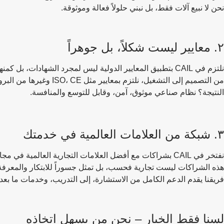
نحن لا نبيع آلات فقط، بل نبني حلولاً فعالة وموثوقة.
٢. معايير ليست شكلاً، بل جوهراً
نلتزم في CAIL بتطبيق المعايير الدولية ليس لمجرد الشهادات، بل كمنهج عمل أساسي.
من التصميم إلى التشغيل، نلتزم بمعايير مثل ISO، CE وغيرها من البروتوكولات الصناعية العالمية.
النتيجة؟ نظام صناعي موثوق، آمن، وقابل للتوسع والمنافسة.
٣. شبكة من العلامات العالمية في خدمتك
نفتخر في CAIL بشراكات مع أفضل العلامات التجارية العالمية في مجال التصنيع والحلول الصناعية.
هذه الشراكات ليست تجارية فحسب، بل تمثل جسوراً للابتكار والمعرفة 
فريقنا يقدم الدعم الكامل من الاستشارة، إلى التدريب، وخدمات ما بعد ا
لسنا فقط الخيار – نحن من يسهل اتخاذه